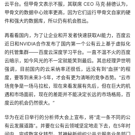
云平台。但甲骨文表示不服，其联席 CEO 马克·赫德认为，
甲骨文的数据中心效率更高，因为它们运行甲骨文自家的硬
件和强大的数据库，所以仍有机会胜出。
再看看国内，为了让企业和开发者快速获取AI能力，百度云
近日和NVIDIA合作发布了国内第一个公有云上基于虚拟化
的托管集群——百度云深度学习平台。一直不温不火的百度
云暗示，如今风光的不一定就能笑到最后。其总经理尹世明
强调，目前国内的云采纳率还很低，远没有到“血拼”的程
度，要等到未来3-5年，才会有更为清晰的竞争态势。“云市
场竞争是一场马拉松，现在来看发展有先后，但在巨大的机
遇和市场面前，现在的差距并不能决定长远的市场格局，百
度云的机会仍然很大。”
华为在近日举行的分析师大会上宣布，将“走一条不同的公
有云发展道路”。并要在公有云领域坚定地走下去，在5年时
间内，完成数字化转型。其神秘新组织公共云服务业务部门