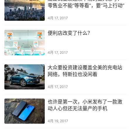
零售业不能“等等看”，要“马上行动”
4月 17, 2017
便利店改变了什么？
4月 17, 2017
大众要投资建设覆盖全美的充电站
网络，特斯拉也没闲着
4月 17, 2017
也许是第一次，小米发布了一款激
动人心但还无法量产的手机
4月 19, 2017