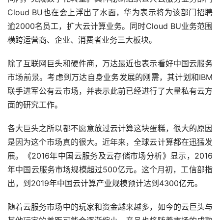
Cloud BU也在会上浮出了水面，华为表示将为该部门招聘
逾2000名员工，扩大云计算业务。同时Cloud BU业务范围
横跨运营商、企业、消费者业务三大板块。
除了互联网巨头和硬件商，万达最近也表示看好中国云服务
市场前景。考虑到万达自身业务发展的刚需，其计划和IBM
联手进军公有云市场，并表示此前已经进行了大量私有云方
面的研究工作。
各大巨头之所以都不愿意放过云计算这块蛋糕，很大的原因
是因为这个市场真的很大。近年来，全球云计算都在迅猛发
展。《2016年中国云服务及云存储市场分析》显示，2016
年中国云服务市场规模超过500亿元。这个月初，工信部指
出，到2019年中国云计算产业规模预计达到4300亿元。
随着云服务市场中的玩家和资金越来越多，如今的云巨头与