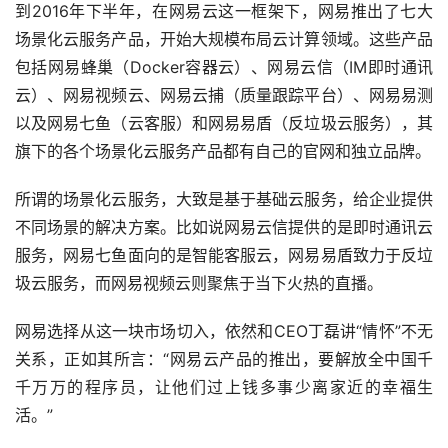
到2016年下半年，在网易云这一框架下，网易推出了七大
场景化云服务产品，开始大规模布局云计算领域。这些产品
包括网易蜂巢（Docker容器云）、网易云信（IM即时通讯
云）、网易视频云、网易云捕（质量跟踪平台）、网易易测
以及网易七鱼（云客服）和网易易盾（反垃圾云服务），其
旗下的各个场景化云服务产品都有自己的官网和独立品牌。
所谓的场景化云服务，大致是基于基础云服务，给企业提供
不同场景的解决方案。比如说网易云信提供的是即时通讯云
服务，网易七鱼面向的是智能客服云，网易易盾致力于反垃
圾云服务，而网易视频云则聚焦于当下火热的直播。
网易选择从这一块市场切入，依然和CEO丁磊讲“情怀”不无
关系，正如其所言：“网易云产品的推出，要解放全中国千
千万万的程序员，让他们过上钱多事少离家近的幸福生
活。”