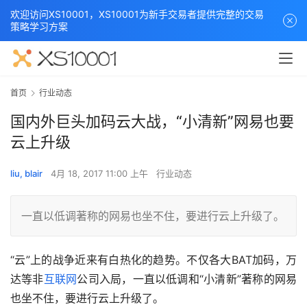
欢迎访问XS10001，XS10001为新手交易者提供完整的交易
策略学习方案
首页
行业动态
国内外巨头加码云大战，“小清新”网易也要
云上升级
liu, blair
4月 18, 2017 11:00 上午
行业动态
一直以低调著称的网易也坐不住，要进行云上升级了。
“云”上的战争近来有白热化的趋势。不仅各大BAT加码，万
达等非
互联网
公司入局，一直以低调和“小清新”著称的网易
也坐不住，要进行云上升级了。