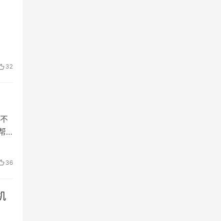
32
不
帮
段
36
机