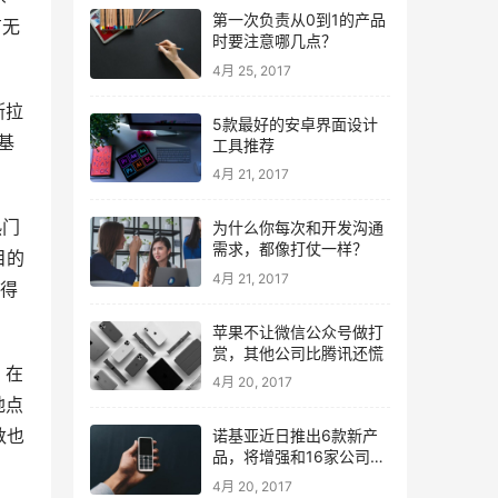
第一次负责从0到1的产品
有无
时要注意哪几点？
4月 25, 2017
斯拉
5款最好的安卓界面设计
基
工具推荐
4月 21, 2017
热门
为什么你每次和开发沟通
需求，都像打仗一样？
目的
4月 21, 2017
，得
苹果不让微信公众号做打
赏，其他公司比腾讯还慌
，在
4月 20, 2017
地点
数也
诺基亚近日推出6款新产
品，将增强和16家公司合
作，VR领域发力明显
4月 20, 2017