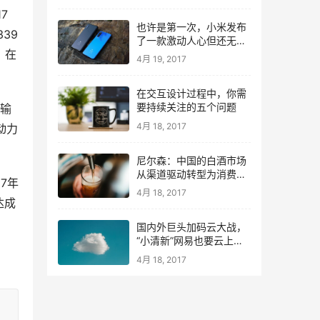
7
也许是第一次，小米发布
39
了一款激动人心但还无法
，在
量产的手机
4月 19, 2017
在交互设计过程中，你需
要持续关注的五个问题
的输
4月 18, 2017
动力
尼尔森：中国的白酒市场
从渠道驱动转型为消费驱
7年
动
4月 18, 2017
达成
国内外巨头加码云大战，
“小清新”网易也要云上升
级
4月 18, 2017