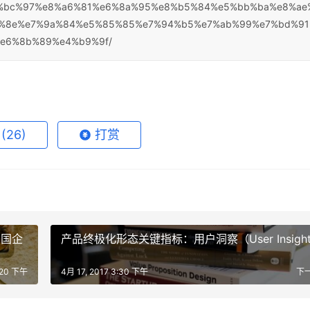
7%e4%bc%97%e8%a6%81%e6%8a%95%e8%b5%84%e5%bb%ba%e8%ae
%8e%e7%9a%84%e5%85%85%e7%94%b5%e7%ab%99%e7%bd%9
e6%8b%89%e4%b9%9f/
赞
(26)
打赏
中国企
产品终极化形态关键指标：用户洞察（User Insigh
3:20 下午
4月 17, 2017 3:30 下午
下