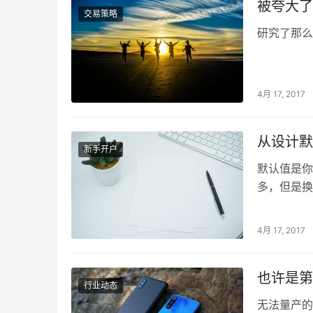
被夸大了
交易策略
研究了那么
4月 17, 2017
从设计默
新手开户
默认值是你
多，但是换
助用户更快
要，今天的
4月 17, 2017
细节，确保
也许是第
行业动态
无法量产的