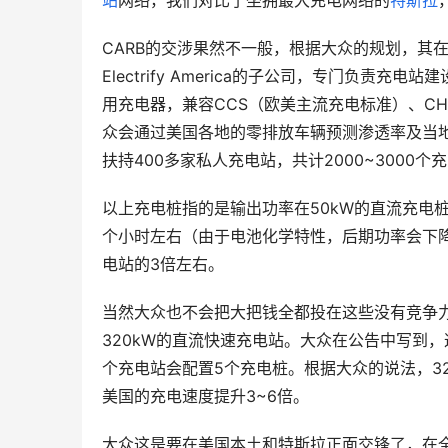
站
网络，我们对比了坐拥最大充电网络的
特斯拉
CARB的交涉果然不一般，根据大众的规划，其
Electrify America的子公司，专门负
用充电器，兼容CCS（欧美主流充电标准）、CH
众会通过美国各地的零排放车辆预测渗透率及当
扶持400多家私人充电站，共计2000~3000个
以上充电桩指的是输出功率在50kW的直流充电桩，
个小时左右（由于电池化学特性，后期功率会下降
电站的3倍左右。
当然大众也不会把大把钱全都投在这些没有竞争力
320kW的直流快速充电站。大众在公告中写到
个充电站会配置5个充电桩。根据大众的说法，32
美国的充电速度提升3~6倍。
大众这是要在美国本土和特斯拉正面交锋了，在