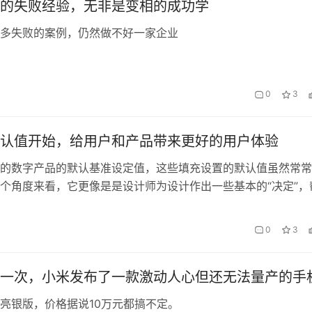
的失败经验，无非是变相的成功学
多失败的案例，仍然做不好一家企业
0
3
认值开始，给用户和产品带来更好的用户体验
的数字产品的默认基准设定值，这些填充设置的默认值虽然常常
个角度来看，它更像是是设计师为设计作出一些基本的“决定”，
的让产品运行起来，上手使用。默认值对于产品和用户而言很重
文章，我们将会探讨设计师要如何设置默认值的样式、交互和字
0
3
给用户和产品都能带来更好的用户体验。
一次，小米发布了一款激动人心但还无法量产的手
亮银版，价格据说10万元都搞不定。