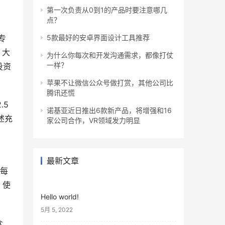
第一次负责从0到1的产品时要注意哪几
点？
专
5款最好的安卓界面设计工具推荐
。大
为什么你每次和开发沟通需求，都像打仗
一样？
投资
苹果不让微信公众号做打赏，其他公司比
腾讯还慌
.5
诺基亚近日推出6款新产品，将增强和16
述充
家公司合作，VR领域发力明显
最新文章
均每
，使
Hello world!
5月 5, 2022
众