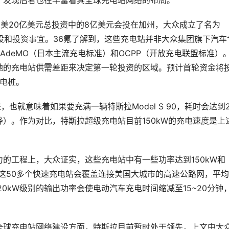
，发现后者也在丰富着其全球充电站网络的布局。
在美20亿美元总投资中的8亿美元会投在加州，大众成立了名为
责充电站建设和投资事宜。36氪了解到，这些充电站并非大众集团旗下汽车
AdeMO（日本主流充电标准）和OCPP（开放充电联盟标准）
地的充电站供需差距来决定第一轮投资的区域。预计首轮资金将
充电桩。
也就意味着如果要充满一辆特斯拉Model S 90，耗时会达到2
）。作为对比，特斯拉超级充电站目前150kW的充电速度是上
的工程上，大众证实，这些充电站中有一些功率达到150kW和
，这50多个快速充电站会覆盖连接美国大城市的高速公路网，平
0kW级别的输出功率会使电动汽车充电时间缩减至15~20分钟
全球充电站网络建设方面，特斯拉目前暂时处于领先，上文中大