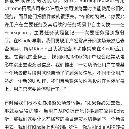
就能完成任务的功能点。例如，Buffer和Pocket利用
Chrome拓展应用来允许用户使用浏览器时也能使用它们的
服务，而且他们把插件做的很漂亮。”布伦哈特说，“你要允
许用户在主要任务及其后续的任务场景中自由切换——在
Foursquare，主要任务就是登记——次要任务是浏览餐
厅。在Kindle早期，我们发现用户经常离开阅读场景然后去
查词典，所以Kindle团队就把查词功能集成在Kindle应用
里。在类似的业务上，视频网站IMDb的用户也会经常从电
影中跳出去查演员信息。我们推出了一项功能让用户在看某
一个场景或片段时就能自动了解到演员信息。不同于让用户
熟悉一个新的UI动作，我们自动将演员姓名投射在暂停屏幕
上，用户只需要暂停就行了。”
有时候我们根本没办法避免场景转换。“如果你必须去做，
那就要做得优雅。当用户从PC听音乐转换到在家用Echo
听，那我们就要让之前播放的曲目连贯地切换到下一个场景
中去。我们在Kindle上也强调同步性，你从Kindle APP转换