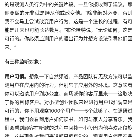
的是观测人类行为中的关键片段。一旦你接收到了建议，那
你要做的无非就是顺从他或改变他。“除非绝对必要，否则
我不会马上尝试改变用户行为。这是一个漫长的过程，有可
能是几天也可能长达数月。”布伦哈特说，“无论如何，这是
可行的。你必须监测用户的退出行为并想方设法引导他们回
来。”
有三种监听对象：
用户习惯
。想象一下自然频道。产品团队有无数方法可以监
测用户在应用内的行为，但别忘了应用外的环境。这意味着
你可以邀请用户到办公室、商场或你的客厅里来——这取决
于你的目标客户。对小型创业团队来说进行用户1对1调查是
可行的，你不用观察1000个用户——5个就够了。在调研过
程中，我们会看到用户如何读书、如何与家人分享音乐。我
们会看到顾客在听歌的过程中回拨一小段因为他喜欢那段旋
律。这些现象对我们来说都是反直觉的。观察用户使用产品