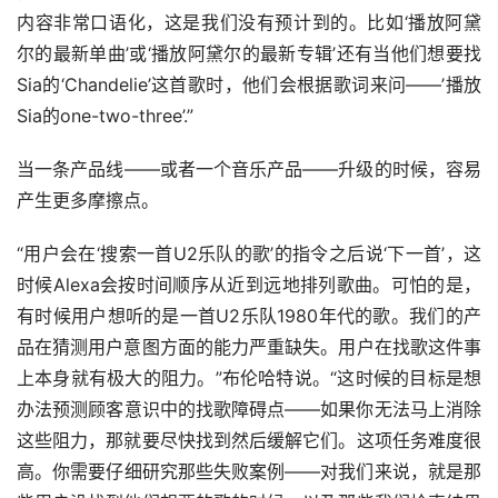
内容非常口语化，这是我们没有预计到的。比如‘播放阿黛
尔的最新单曲’或‘播放阿黛尔的最新专辑’还有当他们想要找
Sia的‘Chandelie’这首歌时，他们会根据歌词来问——’播放
Sia的one-two-three’.”
当一条产品线——或者一个音乐产品——升级的时候，容易
产生更多摩擦点。
“用户会在‘搜索一首U2乐队的歌’的指令之后说‘下一首’，这
时候Alexa会按时间顺序从近到远地排列歌曲。可怕的是，
有时候用户想听的是一首U2乐队1980年代的歌。我们的产
品在猜测用户意图方面的能力严重缺失。用户在找歌这件事
上本身就有极大的阻力。”布伦哈特说。“这时候的目标是想
办法预测顾客意识中的找歌障碍点——如果你无法马上消除
这些阻力，那就要尽快找到然后缓解它们。这项任务难度很
高。你需要仔细研究那些失败案例——对我们来说，就是那